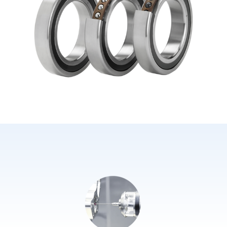
Vor- und Nachname*
E-Mail*
Firma*
Telefon*
PLZ/Ort
Straße und Hausnummer
Nachricht*