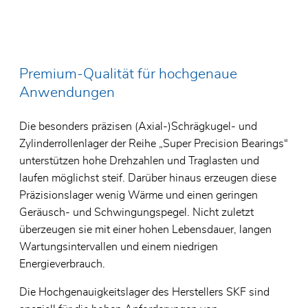
Zertifikate
Lager f
Glassc
Allgemeine Geschäftsbedingungen
Spezial
Elektro
Umweltpolitik
Premium-Qualität für hochgenaue
Edelst
Lager f
Anwendungen
SKF Ho
Die besonders präzisen (Axial-)Schrägkugel- und
Zylinderrollenlager der Reihe „Super Precision Bearings“
unterstützen hohe Drehzahlen und Traglasten und
laufen möglichst steif. Darüber hinaus erzeugen diese
Präzisionslager wenig Wärme und einen geringen
Geräusch- und Schwingungspegel. Nicht zuletzt
überzeugen sie mit einer hohen Lebensdauer, langen
Wartungsintervallen und einem niedrigen
Energieverbrauch.
Die Hochgenauigkeitslager des Herstellers SKF sind