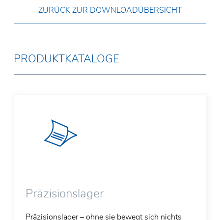
Zertifikate
ZURÜCK ZUR DOWNLOADÜBERSICHT
Lager f
Glassc
Allgemeine Geschäftsbedingungen
Spezial
Elektro
Umweltpolitik
Edelst
Lager f
PRODUKTKATALOGE
SKF Ho
Präzisionslager
Präzisionslager – ohne sie bewegt sich nichts