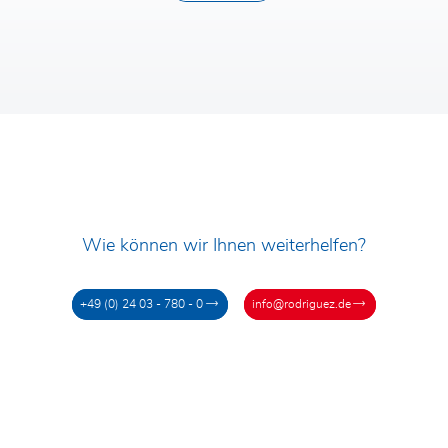
Nachricht*
Ich habe die
Datenschutzerklärung
gelesen und akzeptiere diese. Durch
das Absenden des Kontaktformulars
stimme ich einer Übermittlung meiner
Daten an die Rodriguez GmbH und
einer Kontaktaufnahme durch diese zu.
Wie können wir Ihnen weiterhelfen?
+49 (0) 24 03 - 780 - 0
info@rodriguez.de