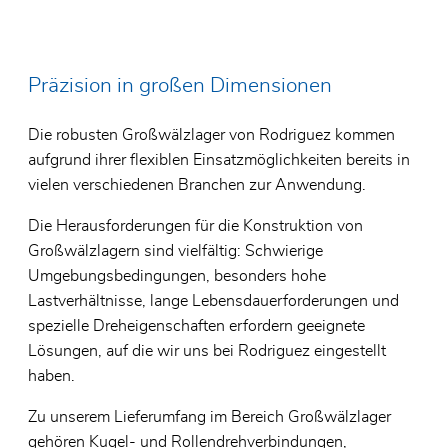
Zertifikate
Lager f
Glassc
Allgemeine Geschäftsbedingungen
Spezial
Elektro
Präzision in großen Dimensionen
Umweltpolitik
Edelst
Lager f
Die robusten Großwälzlager von Rodriguez kommen
SKF Ho
aufgrund ihrer flexiblen Einsatzmöglichkeiten bereits in
vielen verschiedenen Branchen zur Anwendung.
Die Herausforderungen für die Konstruktion von
Großwälzlagern sind vielfältig: Schwierige
Umgebungsbedingungen, besonders hohe
Lastverhältnisse, lange Lebensdauerforderungen und
spezielle Dreheigenschaften erfordern geeignete
Lösungen, auf die wir uns bei Rodriguez eingestellt
haben.
Zu unserem Lieferumfang im Bereich Großwälzlager
gehören Kugel- und Rollendrehverbindungen,