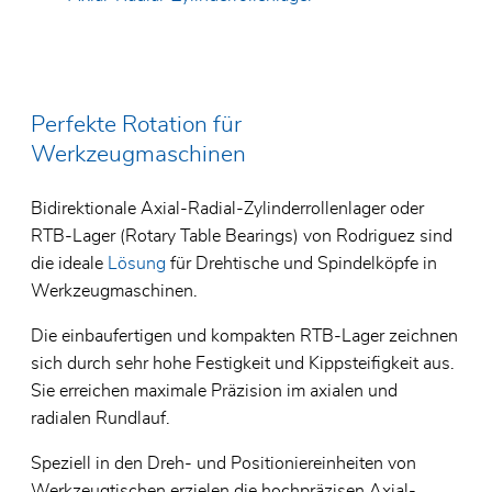
Zertifikate
Lager f
Glassc
Allgemeine Geschäftsbedingungen
Spezial
Elektro
Umweltpolitik
Perfekte Rotation für
Edelst
Lager f
Werkzeugmaschinen
SKF Ho
Bidirektionale Axial-Radial-Zylinderrollenlager oder
RTB-Lager (Rotary Table Bearings) von Rodriguez sind
die ideale
Lösung
für Drehtische und Spindelköpfe in
Werkzeugmaschinen.
Die einbaufertigen und kompakten RTB-Lager zeichnen
sich durch sehr hohe Festigkeit und Kippsteifigkeit aus.
Sie erreichen maximale Präzision im axialen und
radialen Rundlauf.
Speziell in den Dreh- und Positioniereinheiten von
Werkzeugtischen erzielen die hochpräzisen Axial-