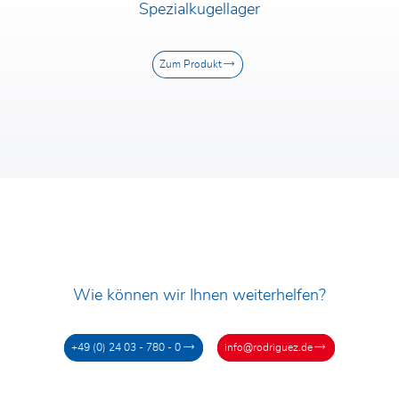
Spezialkugellager
PLZ/Ort
Straße und Hausnummer
Zum Produkt
Nachricht*
Ich habe die
Datenschutzerklärung
gelesen und akzeptiere diese. Durch das
Absenden des Kontaktformulars stimme
ich einer Übermittlung meiner Daten an die
Rodriguez GmbH und einer
Kontaktaufnahme durch diese zu.
Wie können wir Ihnen weiterhelfen?
+49 (0) 24 03 - 780 - 0
info@rodriguez.de