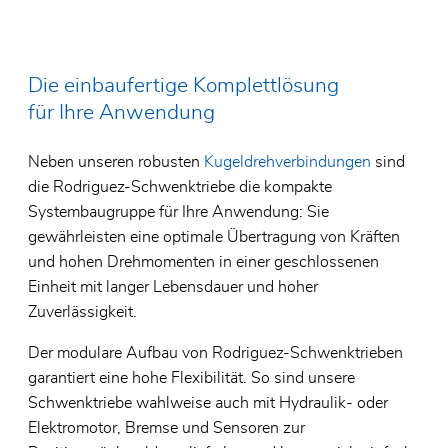
Zertifikate
Lager f
Glassc
Allgemeine Geschäftsbedingungen
Spezial
Elektro
Die einbaufertige Komplettlösung
Umweltpolitik
für Ihre Anwendung
Edelst
Lager f
SKF Ho
Neben unseren robusten
Kugeldrehverbindungen
sind
die Rodriguez-Schwenktriebe die kompakte
Systembaugruppe für Ihre Anwendung: Sie
gewährleisten eine optimale Übertragung von Kräften
und hohen Drehmomenten in einer geschlossenen
Einheit mit langer Lebensdauer und hoher
Zuverlässigkeit.
Der modulare Aufbau von Rodriguez-Schwenktrieben
garantiert eine hohe Flexibilität. So sind unsere
Schwenktriebe wahlweise auch mit Hydraulik- oder
Elektromotor, Bremse und Sensoren zur