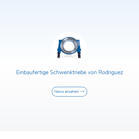
Firma*
Telefon*
PLZ/Ort
Straße und Hausnummer
Einbaufertige Schwenktriebe von Rodriguez
News ansehen
Nachricht*
Ich habe die
Datenschutzerklärung
gelesen und
akzeptiere diese. Durch das
Absenden des Kontaktformulars
stimme ich einer Übermittlung
meiner Daten an die Rodriguez
GmbH und einer Kontaktaufnahme
durch diese zu.