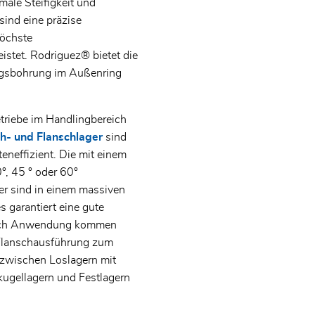
male Steifigkeit und
ind eine präzise
öchste
stet. Rodriguez® bietet die
ngsbohrung im Außenring
triebe im Handlingbereich
h- und Flanschlager
sind
teneffizient. Die mit einem
, 45 ° oder 60°
r sind in einem massiven
 garantiert eine gute
 nach Anwendung kommen
 Flanschausführung zum
 zwischen Loslagern mit
kugellagern und Festlagern