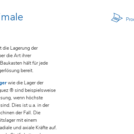
imale
)
Prod
t die Lagerung der
r die Art ihrer
aukasten hält für jede
rlösung bereit.
ger
wie die Lager der
ez ® sind beispielsweise
lösung, wenn höchste
nd. Dies ist u.a. in der
inen der Fall. Die
tslager mit einem
iale und axiale Kräfte auf.