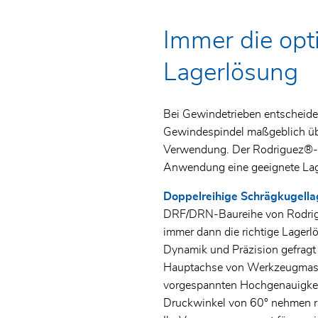
Linearsysteme
Zertifikate
Lager für Gewindetriebe
CNC-Zerspanungsmechaniker
Immer die opt
Glasschwenkrollen
Allgemeine
Fachrichtung Frästechnik (m/w/d
Spezialkugellager
Geschäftsbedingungen
Lagerlösung
Elektrohubzylinder
Edelstahl- und
Umweltpolitik
Polymergehäuselagereinheiten
Lager für Gewindetriebe
Bei Gewindetrieben entscheide
SKF Hochgenauigkeitslager
Gewindespindel maßgeblich übe
Verwendung. Der Rodriguez®-B
Anwendung eine geeignete Lage
Doppelreihige Schrägkugella
DRF/DRN-Baureihe von Rodrigu
immer dann die richtige Lager
Dynamik und Präzision gefragt si
Hauptachse von Werkzeugmasch
vorgespannten Hochgenauigkei
Druckwinkel von 60° nehmen rad