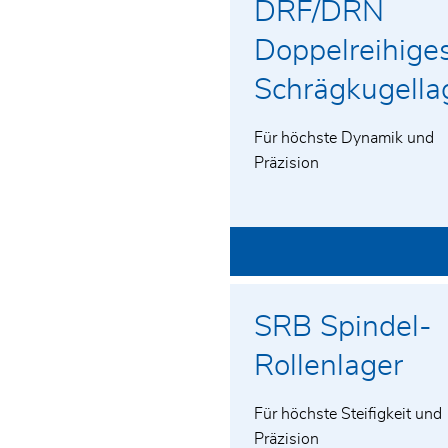
DRF/DRN
Doppelreihige
Schrägkugella
Für höchste Dynamik und
Präzision
Vor- und Nachname*
E-Mail*
SRB Spindel-
Firma*
Telefon*
Rollenlager
PLZ/Ort
Straße un
Ich habe die
Datenschutzerklärung
gelesen und akzep
die Rodriguez GmbH und einer Kontaktaufnahme durch 
Für höchste Steifigkeit und
Präzision