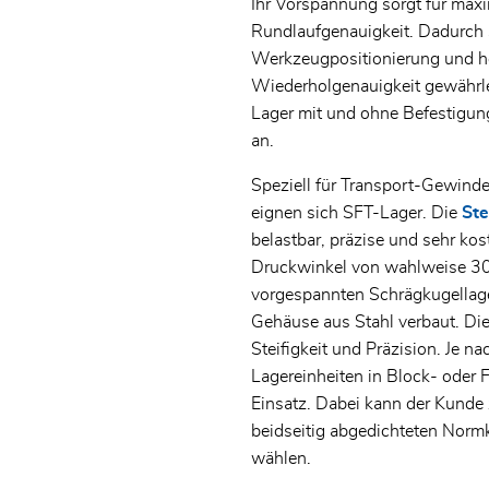
Ihr Vorspannung sorgt für maxi
Rundlaufgenauigkeit. Dadurch s
Werkzeugpositionierung und h
Wiederholgenauigkeit gewährlei
Lager mit und ohne Befestigu
an.
Speziell für Transport-Gewinde
eignen sich SFT-Lager. Die
Ste
belastbar, präzise und sehr kos
Druckwinkel von wahlweise 30°
vorgespannten Schrägkugellage
Gehäuse aus Stahl verbaut. Dies
Steifigkeit und Präzision. Je
Lagereinheiten in Block- oder
Einsatz. Dabei kann der Kunde
beidseitig abgedichteten Norm
wählen.