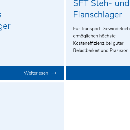
SFT Steh- und
s
Flanschlager
ger
Für Transport-Gewindetrieb
ermöglichen höchste
Kosteneffizienz bei guter
Belastbarkeit und Präzision
Weiterlesen
d Hausnummer
Nachricht*
tiere diese. Durch das Absenden des Kontaktformulars stimme i
diese zu.