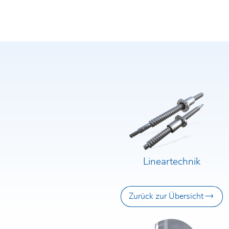
Vor- und Nachname*
E-Mail*
Firma*
Telefon*
PLZ/Ort
Straße un
Lineartechnik
Ich habe die
Datenschutzerklärung
gelesen und akzep
die Rodriguez GmbH und einer Kontaktaufnahme durch 
Zurück zur Übersicht