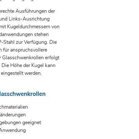
gerechte Ausführungen der
 und Links-Ausrichtung
 mit Kugeldurchmessern von
rdanwendungen stehen
P-Stahl zur Verfügung. Die
h für anspruchsvollere
r Glasschwenkrollen erfolgt
Die Höhe der Kugel kann
 eingestellt werden.
Glasschwenkrollen
chmaterialien
gsänderungen
gebungen geeignet
e Anwendung