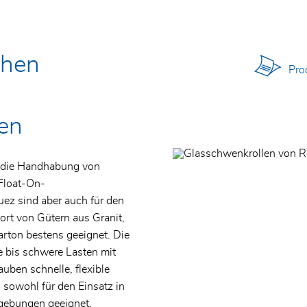
)
chen
Prod
ien
 die Handhabung von
 Float-On-
ez sind aber auch für den
rt von Gütern aus Granit,
arton bestens geeignet. Die
 bis schwere Lasten mit
uben schnelle, flexible
sowohl für den Einsatz in
gebungen geeignet.