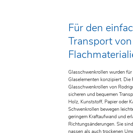
Linearsysteme
Zertifikate
Lager für Gewindetriebe
CNC-Zerspanungsmechaniker
Glasschwenkrollen
Allgemeine
Fachrichtung Frästechnik (m/w/d
Spezialkugellager
Geschäftsbedingungen
Für den einfa
Elektrohubzylinder
Edelstahl- und
Umweltpolitik
Transport von
Polymergehäuselagereinheiten
Lager für Gewindetriebe
Flachmaterial
SKF Hochgenauigkeitslager
Glasschwenkrollen wurden für
Glaselementen konzipiert. Die
Glasschwenkrollen von Rodrigu
sicheren und bequemen Transpo
Holz, Kunststoff, Papier oder K
Schwenkrollen bewegen leichte
geringem Kraftaufwand und erla
Richtungsänderungen. Sie sind 
nassen als auch trockenen Um