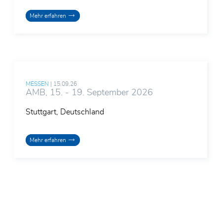
E-Mail*
Mehr erfahren
Firma*
Telefon*
PLZ/Ort
MESSEN
|
15.09.26
AMB, 15. - 19. September 2026
Straße und Hausnummer
Stuttgart, Deutschland
Mehr erfahren
Nachricht*
Ich habe die
Datenschutzerklärung
gelesen und
akzeptiere diese. Durch das
Absenden des Kontaktformulars
stimme ich einer Übermittlung
meiner Daten an die Rodriguez