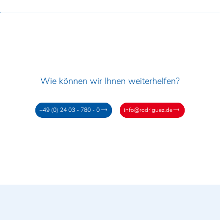
GmbH und einer Kontaktaufnahme
durch diese zu.
Wie können wir Ihnen weiterhelfen?
+49 (0) 24 03 - 780 - 0
info@rodriguez.de