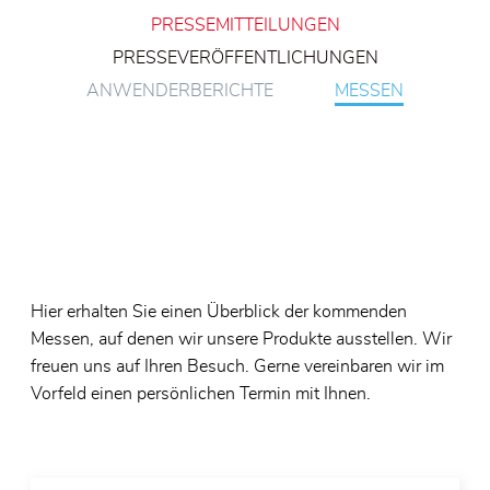
Zertifikate
PRESSEMITTEILUNGEN
Lager f
Glassc
PRESSEVERÖFFENTLICHUNGEN
Allgemeine Geschäftsbedingungen
Spezial
Elektro
ANWENDERBERICHTE
MESSEN
Umweltpolitik
Edelst
Lager f
SKF Ho
Hier erhalten Sie einen Überblick der kommenden
Messen, auf denen wir unsere Produkte ausstellen. Wir
freuen uns auf Ihren Besuch. Gerne vereinbaren wir im
Vorfeld einen persönlichen Termin mit Ihnen.