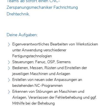
Teams ab sofort einen CNC-
Zertifikate
Zerspanungsmechaniker Fachrichtung
Lager f
Glassc
Allgemeine Geschäftsbedingungen
Drehtechnik.
Spezial
Elektro
Umweltpolitik
Edelst
Lager f
Deine Aufgaben:
SKF Ho
Eigenverantwortliches Bearbeiten von Werkstücken
unter Anwendung verschiedener
Fertigungstechnologien
Steuerungen: Fanuc, OSP, Siemens
Bedienen, Messen, Rüsten und Einstellen der
jeweiligen Maschinen und Anlagen
Erstellen von neuen oder Anpassungen an
bestehenden NC-Programmen
Erkennen von Störungen an Maschinen und
Anlagen, Veranlassen der Fehlerbehebung und ggf.
Mithilfe bei der Behebung