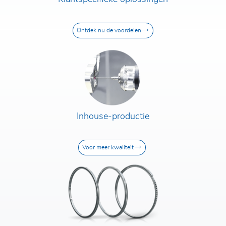
Telefoon*
Postcode / Plaats
Ontdek nu de voordelen
Straat en huisnummer
Inhouse-productie
Bericht*
Ik heb het
privacybeleid
gelezen en accepteer
het. Door
het contactformulier in te dienen,
Voor meer kwaliteit
ga ik akkoord met een overdracht
van mijn gegevens aan Rodriguez
GmbH en een contact via hen.