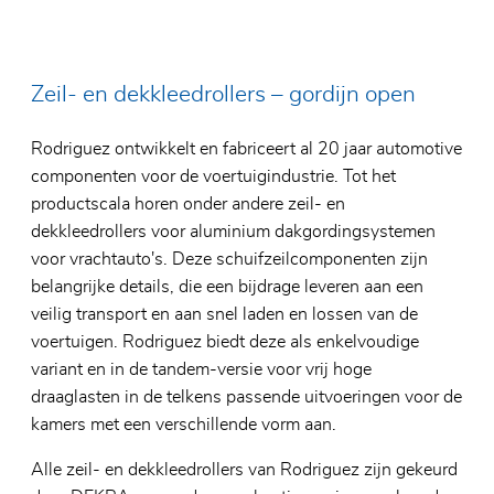
ABV
Lagers 
Glazen
Special
Elektri
Zeil- en dekkleedrollers – gordijn open
Roestvr
Lagers 
Rodriguez ontwikkelt en fabriceert al 20 jaar automotive
polyme
componenten voor de voertuigindustrie. Tot het
productscala horen onder andere zeil- en
dekkleedrollers voor aluminium dakgordingsystemen
voor vrachtauto's. Deze schuifzeilcomponenten zijn
belangrijke details, die een bijdrage leveren aan een
veilig transport en aan snel laden en lossen van de
voertuigen. Rodriguez biedt deze als enkelvoudige
variant en in de tandem-versie voor vrij hoge
draaglasten in de telkens passende uitvoeringen voor de
kamers met een verschillende vorm aan.
Alle zeil- en dekkleedrollers van Rodriguez zijn gekeurd