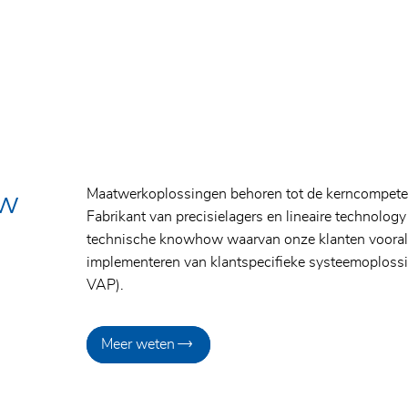
Maatwerkoplossingen behoren tot de kerncompeten
uw
Fabrikant van precisielagers en lineaire technolog
technische knowhow waarvan onze klanten vooral p
implementeren van klantspecifieke systeemoploss
VAP).
Meer weten