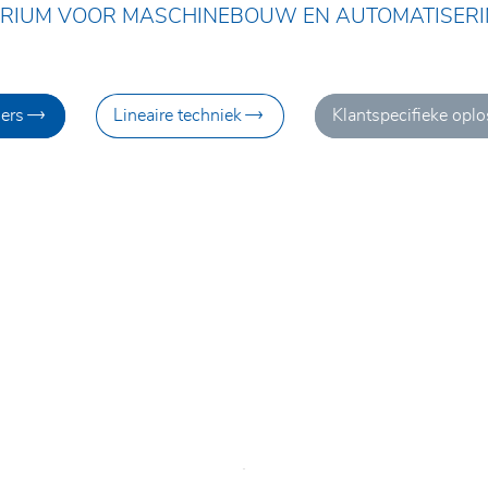
TERIUM VOOR MASCHINEBOUW EN AUTOMATISERI
n
gers
Lineaire techniek
Klantspecifieke opl
en
n