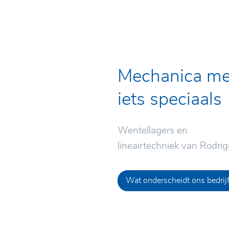
Mechanica me
iets speciaals
Wentellagers en
lineairtechniek van Rodri
Wat onderscheidt ons bedrij